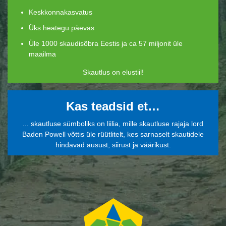
Keskkonnakasvatus
Üks heategu päevas
Üle 1000 skaudisõbra Eestis ja ca 57 miljonit üle
maailma
Skautlus on elustiil!
Kas teadsid et…
... skautluse sümboliks on liilia, mille skautluse rajaja lord
Baden Powell võttis üle rüütlitelt, kes sarnaselt skautidele
hindavad ausust, siirust ja väärikust.