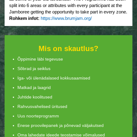
split into 6 areas or attributes with every participant at the
Jamboree getting the opportunity to take part in every zone.
Rohkem infot:
https://www.brumjam.org/
Mis on skautlus?
Õppimine läbi tegevuse
Sõbrad ja seiklus
Iga- või ülenädalased kokkusaamised
Matkad ja laagrid
Juhtide koolitused
Rahvusvahelised üritused
Uus noorteprogramm
Enese proovilepanek ja põnevad väljakutsed
Oma lahedate ideede teostamise võimalused