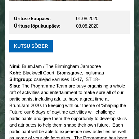
Ürituse kuupäev:
01.08.2020
Ürituse lõpukuupäev:
08.08.2020
KUTSU SÕBER
Nimi
: BrumJam / The Birmingham Jamboree
Koht:
Blackwell Court, Bromsgrove, Inglismaa
Sihtgrupp:
osalejad vanuses 10-17, IST 18+
Sisu:
The Programme Team are busy organising a whole
raft of activities and entertainment to make sure all of our
participants, including adults, have a great time at
BrumJam 2020. In keeping with our theme of ‘Shaping the
Future’ our 6 days of daytime activities will challenge
participants and give them the opportunity to develop skills
and attributes to help them shape their own future. Each
participant will be able to experience new activities as well
as some of your old favourites. The Programme has been