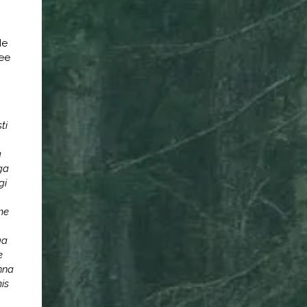
de
vee
ti
a
ga
gi
me
ga
e
inna
is