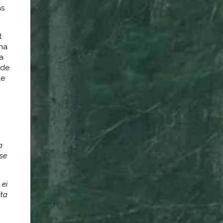
as
t
nna
a
ide
le
a
ise
 ei
ita