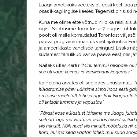
Laagri ametlikuks keeleks oli eesti keel, ag
osas ikkagi inglise keeles. Tegemist on siisk
Kuna me olime ette võtnud nii pika reisi, siis 
riigist. Saabusime Torontosse 7. augusti õhtu
poolt oli meile korraldatud Torontost väljas
päeva programmi mahtus veel ajaloolise Fort G
ja ameeriklaste vahelised lahingud. Lisaks nä
südamest tänulikud vahva päeva eest, mis jät
Näiteks ütles Kertu
: “Minu lemmik reisipäev oli
see oli väga võimas ja värskendav kogemus.
“
Ka Helena arvates oli see päev unustamatu: “
külastamise päev. Läksime sinna koos eesti gaid
on tõesti meeletult lahe ja äge. Sõit Niagarale l
oli lihtsalt lummav ja vapustav.
“
“
Pärast kose külastust läksime me Jaagu juhatus
sõitnud, aga ma vaatasin, kuidas teised sõitsid ja
viis minutit. Kõik need viis minutit möödusid nii,
kord, kui ma seda vaatan läheb mul süda soojak