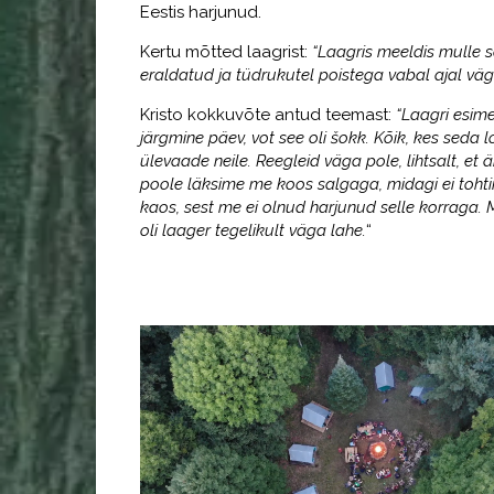
Eestis harjunud.
Kertu mõtted laagrist:
“Laagris meeldis mulle sö
eraldatud ja tüdrukutel poistega vabal ajal väg
Kristo kokkuvõte antud teemast:
“Laagri esime
järgmine päev, vot see oli šokk. Kõik, kes seda lo
ülevaade neile. Reegleid väga pole, lihtsalt, et är
poole läksime me koos salgaga, midagi ei tohti
kaos, sest me ei olnud harjunud selle korraga.
oli laager tegelikult väga lahe.
“