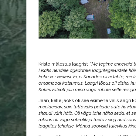
Kristo mälestus laagrist:
“Me tegime erinevaid te
Lisaks nendele ägedatele laagritegevustele kä
kahe või viiekesi. Ei, ei Kanadas nii ei tehta, m
omamoodi katsumus. Laagri lõpus oli disko, kus t
Kokkuvõtvalt jäin mina väga rahule selle reisiga
Jaan, kelle jaoks oli see esimene välislaagri k
meeldejääv, sain tuttavaks paljude uute huvitav
skaudi värk käib. Oli väga lahe näha seda, et s
rahvas oli väga sõbralik ja toetav ning nad soov
laagrites tehakse. Mõned soovisid tulevikus kindl