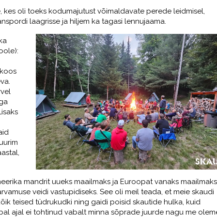
 kes oli toeks kodumajutust võimaldavate perede leidmisel,
anspordi laagrisse ja hiljem ka tagasi lennujaama.
ka
oole):
 koos
va.
vel
iga
Lisaks
aid
Suurim
astal,
eerika mandrit uueks maailmaks ja Euroopat vanaks maailmaks
arvamuse veidi vastupidiseks. See oli meil teada, et meie skaudi
ik teised tüdrukudki ning gaidi poisid skautide hulka, kuid
abal ajal ei tohtinud vabalt minna sõprade juurde nagu me olem