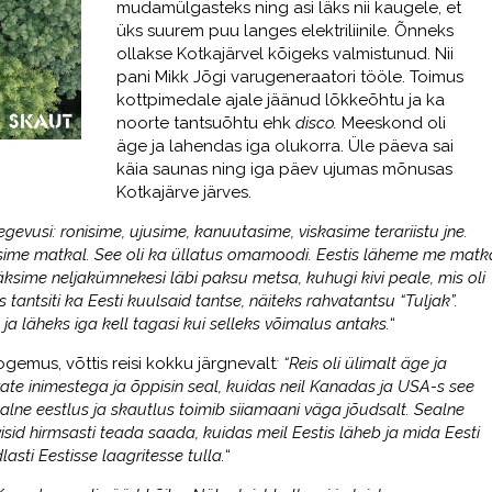
mudamülgasteks ning asi läks nii kaugele, et
üks suurem puu langes elektriliinile. Õnneks
ollakse Kotkajärvel kõigeks valmistunud. Nii
pani Mikk Jõgi varugeneraatori tööle. Toimus
kottpimedale ajale jäänud lõkkeõhtu ja ka
noorte tantsuõhtu ehk
disco.
Meeskond oli
äge ja lahendas iga olukorra. Üle päeva sai
käia saunas ning iga päev ujumas mõnusas
Kotkajärve järves.
gevusi: ronisime, ujusime, kanuutasime, viskasime terariistu jne.
isime matkal. See oli ka üllatus omamoodi. Eestis läheme me matk
e läksime neljakümnekesi läbi paksu metsa, kuhugi kivi peale, mis oli
antsiti ka Eesti kuulsaid tantse, näiteks rahvatantsu “Tuljak”.
 ja läheks iga kell tagasi kui selleks võimalus antaks.
“
ogemus, võttis reisi kokku järgnevalt
: “Reis oli ülimalt äge ja
ate inimestega ja õppisin seal, kuidas neil Kanadas ja USA-s see
ealne eestlus ja skautlus toimib siiamaani väga jõudsalt. Sealne
isid hirmsasti teada saada, kuidas meil Eestis läheb ja mida Eesti
asti Eestisse laagritesse tulla.
“