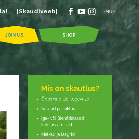
ta!
|Skaudiveeb|
ENG
JOIN US
SHOP
Mis on skautlus?
Õppimine läbi tegevuse
Sõbrad ja seiklus
Iga- või ülenädalased
kokkusaamised
Matkad ja laagrid