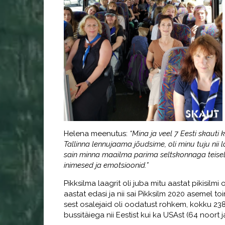
Helena meenutus:
“Mina ja veel 7 Eesti skauti 
Tallinna lennujaama jõudsime, oli minu tuju nii la
sain minna maailma parima seltskonnaga teisele 
inimesed ja emotsioonid.”
Pikksilma laagrit oli juba mitu aastat pikisilm
aastat edasi ja nii sai Pikksilm 2020 asemel t
sest osalejaid oli oodatust rohkem, kokku 238 
bussitäiega nii Eestist kui ka USAst (64 noort ja