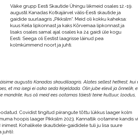
Väike grupp Eesti Skautide Ühingu liikmeid osales 12.-19.
augustil Kanadas Kotkajärvel välis-Eesti skautide ja
gaidide suurlaagris „Pikksilm“. Meid oli kokku kaheksa:
kuus Keila lipkonnast ja kaks Kõrvemaa lipkonnast ja
lisaks osales samal ajal osales ka 24 gaidi üle kogu
Eesti. Seega oli Eestist laagrisse läinud pea
kolmkümmend noort ja juhti.
käisime augustis Kanadas skaudilaagris. Alates sellest hetkest, kui
es, et ma isegi ei oska seda kirjeldada. Olin jube elevil ja õnnelik, e
mandrile, kus oli meid ees ootamas täiesti teine kultuur, loodus,
i oodatud. Covidist tingitud piirangute tõttu lükkus laager kolm
oimuma hoopis laager Pikksilm 2023. Kannatlik ootamine kandis vil
inimest. Kohalikele skautidele-gaididele tuli ju lisa suure
 juhti).