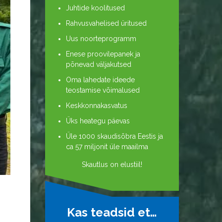
Juhtide koolitused
Rahvusvahelised üritused
Uus noorteprogramm
Enese proovilepanek ja
põnevad väljakutsed
Oma lahedate ideede
teostamise võimalused
Keskkonnakasvatus
Üks heategu päevas
Üle 1000 skaudisõbra Eestis ja
ca 57 miljonit üle maailma
Skautlus on elustiil!
Kas teadsid et…