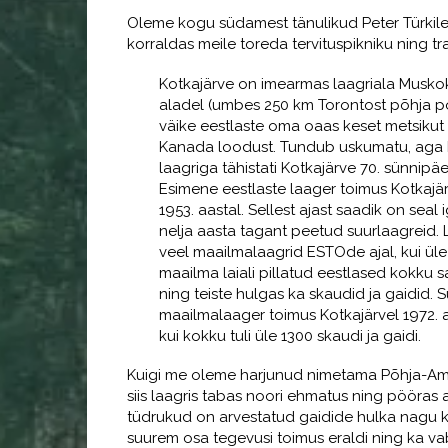
Oleme kogu südamest tänulikud Peter Türkile,
korraldas meile toreda tervituspikniku ning tr
Kotkajärve on imearmas laagriala Musko
aladel (umbes 250 km Torontost põhja p
väike eestlaste oma oaas keset metsikut
Kanada loodust. Tundub uskumatu, aga
laagriga tähistati Kotkajärve 70. sünnipäe
Esimene eestlaste laager toimus Kotkajär
1953. aastal. Sellest ajast saadik on seal 
nelja aasta tagant peetud suurlaagreid. 
veel maailmalaagrid ESTOde ajal, kui üle
maailma laiali pillatud eestlased kokku s
ning teiste hulgas ka skaudid ja gaidid. 
maailmalaager toimus Kotkajärvel 1972. a
kui kokku tuli üle 1300 skaudi ja gaidi.
Kuigi me oleme harjunud nimetama Põhja-Am
siis laagris tabas noori ehmatus ning pööras 
tüdrukud on arvestatud gaidide hulka nagu kõ
suurem osa tegevusi toimus eraldi ning ka v