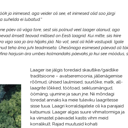
ök ja inimesed, aga veider oli see, et inimesed olid soo järgi
a suhelda ei lubatud.
“
ne päev oli väga tore, sest siis polnud veel laager alanud, aga
evad ilmselt teavad millised on Eesti laagrid. Kui mitte, siis kiire
a viga saa ja ära hiljaks jää. No vot, seal oli kõik vastupidi. Igale
nud teha ilma juhi teadmiseta. Ühesõnaga esimesed päevad oli täi
 Mina harjusin ära umbes kolmandaks päevaks ja kui see möödus, s
Laager ise jälgis toredaid skautlike/gaidlike
traditsioone – avatseremoonia, jällenägemise
rõõmud, ühised laulmised, suurlõke, matk, all-
laagrite lõkked, töötoad, seiklusmängud,
öömäng, ujumine ja saun jne. Nii mõndagi
toredat annaks ka meie tuleviku laagritesse
sisse tuua. Laagri korraldajatele oli ka parajaid
katsumusi. Laager algas suure vihmatormiga ja
ka viimastel päevadel kastis vihm meid
korralikult. Rajad muutusid kohati