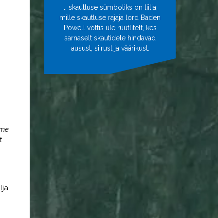
... skautluse sümboliks on liilia,
mille skautluse rajaja lord Baden
Powell võttis üle rüütlitelt, kes
sarnaselt skautidele hindavad
ausust, siirust ja väärikust.
 me
t
ja,