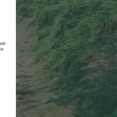
elik
iis