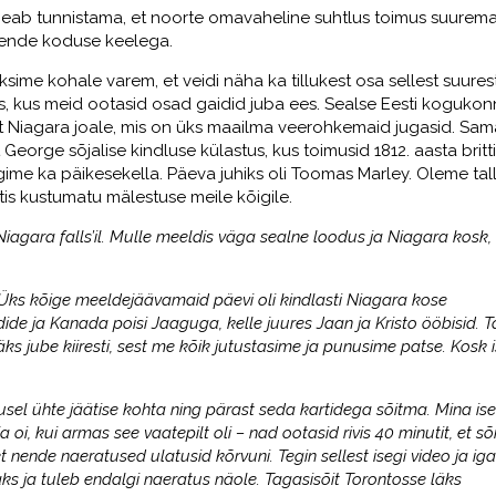
a peab tunnistama, et noorte omavaheline suhtlus toimus suurem
i nende koduse keelega.
läksime kohale varem, et veidi näha ka tillukest osa sellest suures
ks, kus meid ootasid osad gaidid juba ees. Sealse Eesti koguko
õit Niagara joale, mis on üks maailma veerohkemaid jugasid. Sam
eorge sõjalise kindluse külastus, kus toimusid 1812. aasta britt
gime ka päikesekella. Päeva juhiks oli Toomas Marley. Oleme tal
tis kustumatu mälestuse meile kõigile.
 Niagara falls’il. Mulle meeldis väga sealne loodus ja Niagara kosk,
Üks kõige meeldejäävamaid päevi oli kindlasti Niagara kose
ide ja Kanada poisi Jaaguga, kelle juures Jaan ja Kristo ööbisid. T
äks jube kiiresti, sest me kõik jutustasime ja punusime patse. Kosk 
el ühte jäätise kohta ning pärast seda kartidega sõitma. Mina ise
 oi, kui armas see vaatepilt oli – nad ootasid rivis 40 minutit, et sõ
 et nende naeratused ulatusid kõrvuni. Tegin sellest isegi video ja iga
s ja tuleb endalgi naeratus näole. Tagasisõit Torontosse läks