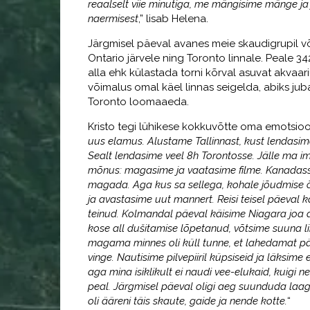
reaalselt viie minutiga, me mängisime mänge ja
naermisest
,” lisab Helena.
Järgmisel päeval avanes meie skaudigrupil v
Ontario järvele ning Toronto linnale. Peale 
alla ehk külastada torni kõrval asuvat akvaar
võimalus omal käel linnas seigelda, abiks j
Toronto loomaaeda.
Kristo tegi lühikese kokkuvõtte oma emotsioonid
uus elamus. Alustame Tallinnast, kust lendasime
Sealt lendasime veel 8h Torontosse. Jälle ma ime
mõnus: magasime ja vaatasime filme. Kanadasse 
magada. Aga kus sa sellega, kohale jõudmise 
ja avastasime uut mannert. Reisi teisel päeval kä
teinud. Kolmandal päeval käisime Niagara joa all
kose all dušitamise lõpetanud, võtsime suuna lin
magama minnes oli küll tunne, et lahedamat päe
vinge. Nautisime pilvepiiril küpsiseid ja läksime
aga mina isiklikult ei naudi vee-elukaid, kuigi 
peal. Järgmisel päeval oligi aeg suunduda laagr
oli ääreni täis skaute, gaide ja nende kotte.
“