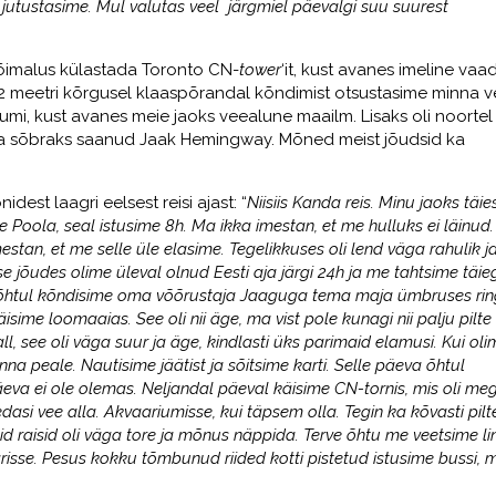
 jutustasime. Mul valutas veel järgmiel päevalgi suu suurest
õimalus külastada Toronto CN-
tower
‘it, kust avanes imeline vaa
342 meetri kõrgusel klaaspõrandal kõndimist otsustasime minna 
iumi, kust avanes meie jaoks veealune maailm. Lisaks oli noortel
uba sõbraks saanud Jaak Hemingway. Mõned meist jõudsid ka
est laagri eelsest reisi ajast: “
Niisiis Kanda reis. Minu jaoks täies
 Poola, seal istusime 8h. Ma ikka imestan, et me hulluks ei läinud.
stan, et me selle üle elasime. Tegelikkuses oli lend väga rahulik j
jõudes olime üleval olnud Eesti aja järgi 24h ja me tahtsime täie
õhtul kõndisime oma võõrustaja Jaaguga tema maja ümbruses rin
isime loomaaias. See oli nii äge, ma vist pole kunagi nii palju pilte
, see oli väga suur ja äge, kindlasti üks parimaid elamusi. Kui oli
na peale. Nautisime jäätist ja sõitsime karti. Selle päeva õhtul
va ei ole olemas. Neljandal päeval käisime CN-tornis, mis oli me
 edasi vee alla. Akvaariumisse, kui täpsem olla. Tegin ka kõvasti pilt
neid raisid oli väga tore ja mõnus näppida. Terve õhtu me veetsime l
isse.
Pesus kokku
tõmbunud riided kotti pistetud istusime bussi, m